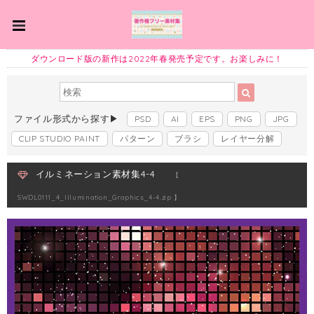
ダウンロード版の新作は2022年春発売予定です。お楽しみに！
ファイル形式から探す▶
PSD
AI
EPS
PNG
JPG
CLIP STUDIO PAINT
パターン
ブラシ
レイヤー分解
イルミネーション素材集4-4
【
SWDL0111_4_Illumination_Graphics_4-4.zip 】