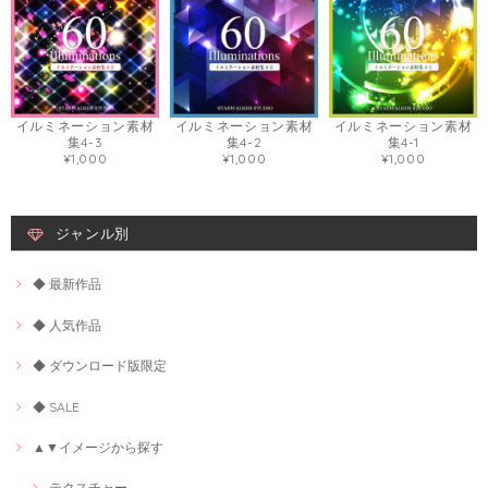
イルミネーション素材
イルミネーション素材
イルミネーション素材
集4-3
集4-2
集4-1
¥1,000
¥1,000
¥1,000
ジャンル別
◆ 最新作品
◆ 人気作品
◆ ダウンロード版限定
◆ SALE
▲▼イメージから探す
テクスチャー