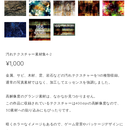
汚れテクスチャー素材集4-2
¥1,000
金属、サビ、木材、雲、岩石などの汚れテクスチャーを165種類収録。
通常の写真素材ではなく、加工してエッセンスを強調しました。
高解像度のグランジ素材は、なかなか見つかりません。
この作品に収録されているテクスチャーは400dpiの高解像度なので、
3D素材への貼り込みにもぴったりです。
暗くホラーなイメージもあるので、ゲーム背景やパッケージデザインに