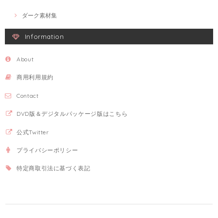
ダーク素材集
Information
About
商用利用規約
Contact
DVD版＆デジタルパッケージ版はこちら
公式Twitter
プライバシーポリシー
特定商取引法に基づく表記