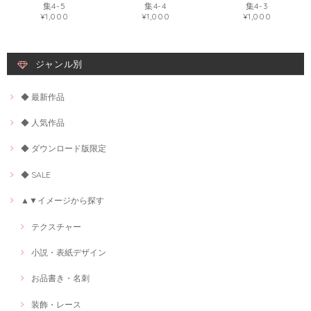
集4-5
集4-4
集4-3
¥1,000
¥1,000
¥1,000
ジャンル別
◆ 最新作品
◆ 人気作品
◆ ダウンロード版限定
◆ SALE
▲▼イメージから探す
テクスチャー
小説・表紙デザイン
お品書き・名刺
装飾・レース