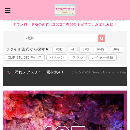
ダウンロード版の新作は2022年春発売予定です。お楽しみに！
ファイル形式から探す▶
PSD
AI
EPS
PNG
JPG
CLIP STUDIO PAINT
パターン
ブラシ
レイヤー分解
汚れテクスチャー素材集4-1
【 SWDL01021_GrungeTextures_4-1.zip
】