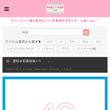
ダウンロード版の新作は2022年春発売予定です。お楽しみに！
ファイル形式から探す▶
PSD
AI
EPS
PNG
JPG
CLIP STUDIO PAINT
パターン
ブラシ
レイヤー分解
透明水彩素材集5-5
【
SWDL0131_5_Masked_Watercolor_Textures_5-5.zip 】