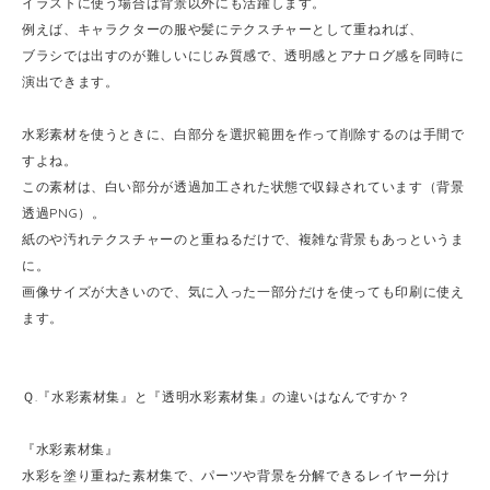
イラストに使う場合は背景以外にも活躍します。
例えば、キャラクターの服や髪にテクスチャーとして重ねれば、
ブラシでは出すのが難しいにじみ質感で、透明感とアナログ感を同時に
演出できます。
水彩素材を使うときに、白部分を選択範囲を作って削除するのは手間で
すよね。
この素材は、白い部分が透過加工された状態で収録されています（背景
透過PNG）。
紙のや汚れテクスチャーのと重ねるだけで、複雑な背景もあっというま
に。
画像サイズが大きいので、気に入った一部分だけを使っても印刷に使え
ます。
Ｑ.『水彩素材集』と『透明水彩素材集』の違いはなんですか？
『水彩素材集』
水彩を塗り重ねた素材集で、パーツや背景を分解できるレイヤー分け