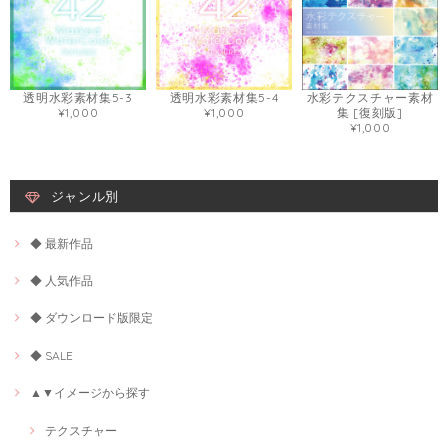
透明水彩素材集5-3
透明水彩素材集5-4
水彩テクスチャー素材
¥1,000
¥1,000
集 [復刻版]
¥1,000
ジャンル別
◆ 最新作品
◆ 人気作品
◆ ダウンロード版限定
◆ SALE
▲▼イメージから探す
テクスチャー