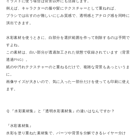
イラストに使う場合は背景以外にも活躍します。
例えば、キャラクターの服や髪にテクスチャーとして重ねれば、
ブラシでは出すのが難しいにじみ質感で、透明感とアナログ感を同時に
演出できます。
水彩素材を使うときに、白部分を選択範囲を作って削除するのは手間で
すよね。
この素材は、白い部分が透過加工された状態で収録されています（背景
透過PNG）。
紙のや汚れテクスチャーのと重ねるだけで、複雑な背景もあっというま
に。
画像サイズが大きいので、気に入った一部分だけを使っても印刷に使え
ます。
Ｑ.『水彩素材集』と『透明水彩素材集』の違いはなんですか？
『水彩素材集』
水彩を塗り重ねた素材集で、パーツや背景を分解できるレイヤー分け