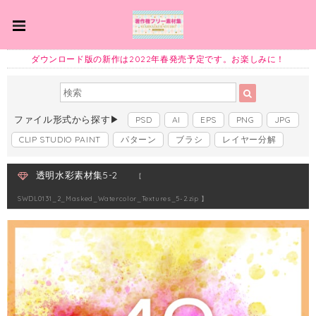
ダウンロード版の新作は2022年春発売予定です。お楽しみに！
ファイル形式から探す▶
PSD
AI
EPS
PNG
JPG
CLIP STUDIO PAINT
パターン
ブラシ
レイヤー分解
透明水彩素材集5-2
【
SWDL0131_2_Masked_Watercolor_Textures_5-2.zip 】