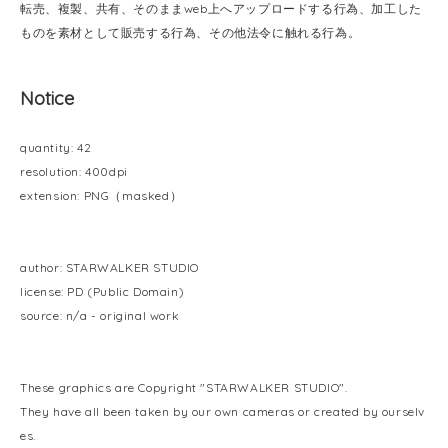
転売、複製、共有、そのままweb上へアップロードする行為、加工した
ものを素材として販売する行為、その他法令に触れる行為。
Notice
quantity: 42
resolution: 400dpi
extension: PNG（masked）
author: STARWALKER STUDIO
license: PD (Public Domain)
source: n/a - original work
These graphics are Copyright "STARWALKER STUDIO".
They have all been taken by our own cameras or created by ourselv
es.