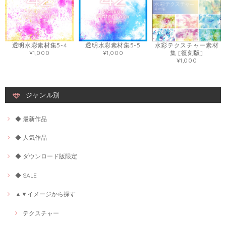
透明水彩素材集5-4
透明水彩素材集5-5
水彩テクスチャー素材
¥1,000
¥1,000
集 [復刻版]
¥1,000
ジャンル別
◆ 最新作品
◆ 人気作品
◆ ダウンロード版限定
◆ SALE
▲▼イメージから探す
テクスチャー