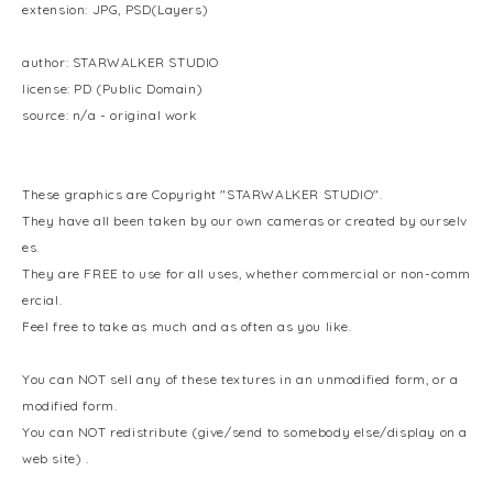
extension: JPG, PSD(Layers)
author: STARWALKER STUDIO
license: PD (Public Domain)
source: n/a - original work
These graphics are Copyright "STARWALKER STUDIO".
They have all been taken by our own cameras or created by ourselv
es.
They are FREE to use for all uses, whether commercial or non-comm
ercial.
Feel free to take as much and as often as you like.
You can NOT sell any of these textures in an unmodified form, or a
modified form.
You can NOT redistribute (give/send to somebody else/display on a
web site) .