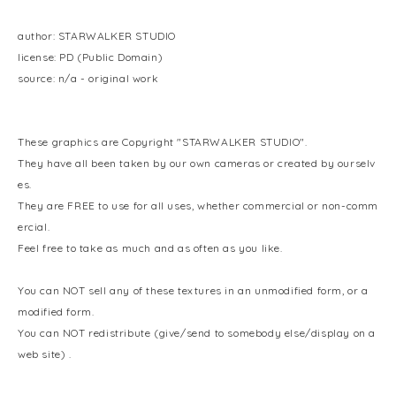
author: STARWALKER STUDIO
license: PD (Public Domain)
source: n/a - original work
These graphics are Copyright "STARWALKER STUDIO".
They have all been taken by our own cameras or created by ourselv
es.
They are FREE to use for all uses, whether commercial or non-comm
ercial.
Feel free to take as much and as often as you like.
You can NOT sell any of these textures in an unmodified form, or a
modified form.
You can NOT redistribute (give/send to somebody else/display on a
web site) .