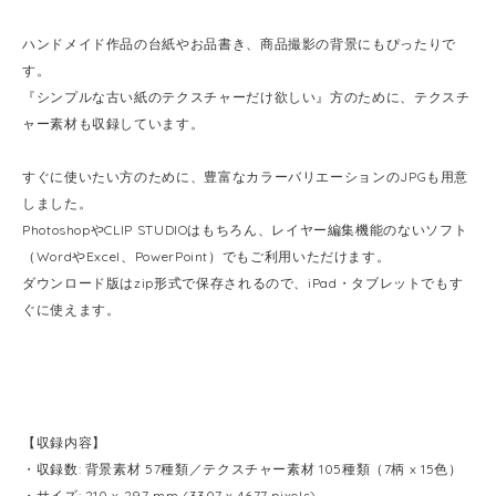
ハンドメイド作品の台紙やお品書き、商品撮影の背景にもぴったりで
す。
『シンプルな古い紙のテクスチャーだけ欲しい』方のために、テクスチ
ャー素材も収録しています。
すぐに使いたい方のために、豊富なカラーバリエーションのJPGも用意
しました。
PhotoshopやCLIP STUDIOはもちろん、レイヤー編集機能のないソフト
（WordやExcel、PowerPoint）でもご利用いただけます。
ダウンロード版はzip形式で保存されるので、iPad・タブレットでもす
ぐに使えます。
【収録内容】
・収録数: 背景素材 57種類／テクスチャー素材 105種類（7柄 x 15色）
・サイズ: 210 x 297 mm (3307 x 4677 pixels)