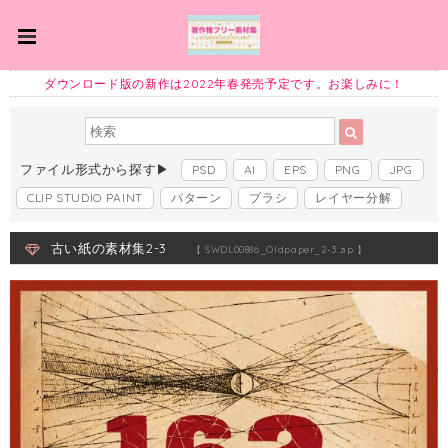
ダウンロード版の新作は2022年春発売予定です。お楽しみに！
ファイル形式から探す▶
PSD
AI
EPS
PNG
JPG
CLIP STUDIO PAINT
パターン
ブラシ
レイヤー分解
古い紙の素材集2-3
【 SWDL00886_Oldpaper_2-3.zip 】