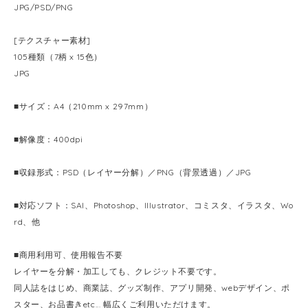
JPG/PSD/PNG
[テクスチャー素材]
105種類（7柄 x 15色）
JPG
■サイズ：A4（210mm x 297mm）
■解像度：400dpi
■収録形式：PSD（レイヤー分解）／PNG（背景透過）／JPG
■対応ソフト：SAI、Photoshop、Illustrator、コミスタ、イラスタ、Wo
rd、他
■商用利用可、使用報告不要
レイヤーを分解・加工しても、クレジット不要です。
同人誌をはじめ、商業誌、グッズ制作、アプリ開発、webデザイン、ポ
スター、お品書きetc... 幅広くご利用いただけます。