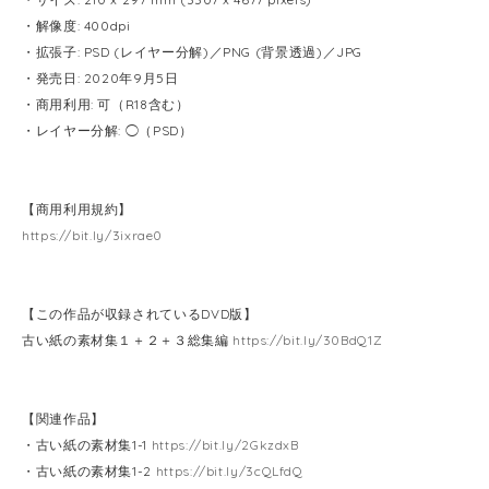
・解像度: 400dpi
・拡張子: PSD (レイヤー分解)／PNG (背景透過)／JPG
・発売日: 2020年9月5日
・商用利用: 可（R18含む）
・レイヤー分解: ◯（PSD）
【商用利用規約】
https://bit.ly/3ixrae0
【この作品が収録されているDVD版】
古い紙の素材集１＋２＋３総集編
https://bit.ly/30BdQ1Z
【関連作品】
・古い紙の素材集1-1
https://bit.ly/2GkzdxB
・古い紙の素材集1-2
https://bit.ly/3cQLfdQ