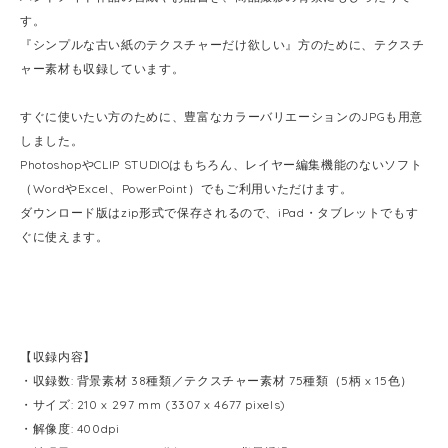
す。
『シンプルな古い紙のテクスチャーだけ欲しい』方のために、テクスチ
ャー素材も収録しています。
すぐに使いたい方のために、豊富なカラーバリエーションのJPGも用意
しました。
PhotoshopやCLIP STUDIOはもちろん、レイヤー編集機能のないソフト
（WordやExcel、PowerPoint）でもご利用いただけます。
ダウンロード版はzip形式で保存されるので、iPad・タブレットでもす
ぐに使えます。
【収録内容】
・収録数: 背景素材 38種類／テクスチャー素材 75種類（5柄 x 15色）
・サイズ: 210 x 297 mm (3307 x 4677 pixels)
・解像度: 400dpi