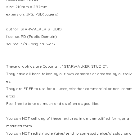
size: 210mm x 297mm
extension: JPG, PSD(Layers)
author: STARWALKER STUDIO
license: PD (Public Domain)
source: n/a - original work
These graphics are Copyright "STARWALKER STUDIO".
They have all been taken by our own cameras or created by ourselv
es.
They are FREE to use for all uses, whether commercial or non-comm
ercial.
Feel free to take as much and as often as you like.
You can NOT sell any of these textures in an unmodified form, or a
modified form.
You can NOT redistribute (give/send to somebody else/display on a