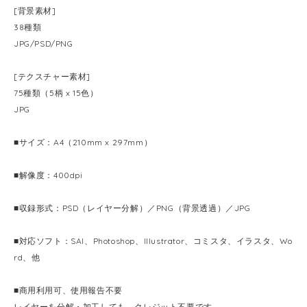
[背景素材]
38種類
JPG/PSD/PNG
[テクスチャー素材]
75種類（5柄 x 15色）
JPG
■サイズ：A4（210mm x 297mm）
■解像度：400dpi
■収録形式：PSD（レイヤー分解）／PNG（背景透過）／JPG
■対応ソフト：SAI、Photoshop、Illustrator、コミスタ、イラスタ、Wo
rd、他
■商用利用可、使用報告不要
レイヤーを分解・加工しても、クレジット不要です。