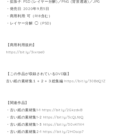
・拡張子: PSD (レイヤー分解)／PNG (背景透過)／JPG
・発売日: 2020年9月5日
・商用利用: 可（R18含む）
・レイヤー分解: ◯（PSD）
【商用利用規約】
https://bit.ly/3ixrae0
【この作品が収録されているDVD版】
古い紙の素材集１＋２＋３総集編
https://bit.ly/30BdQ1Z
【関連作品】
・古い紙の素材集1-1
https://bit.ly/2GkzdxB
・古い紙の素材集1-2
https://bit.ly/3cQLfdQ
・古い紙の素材集1-3
https://bit.ly/30vKfXH
・古い紙の素材集2-1
https://bit.ly/2HOscp7