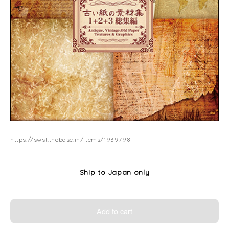
https://swst.thebase.in/items/1939798
Ship to Japan only
Add to cart