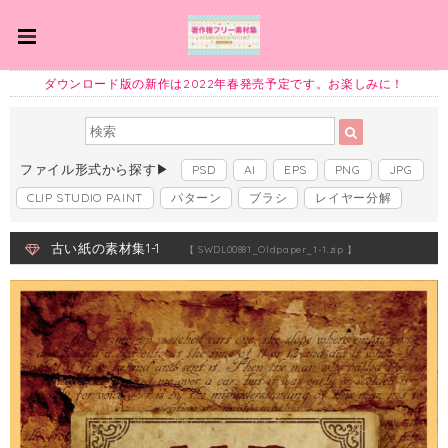
ダウンロード版の新作は2022年春発売予定です。お楽しみに！
ファイル形式から探す▶
PSD
AI
EPS
PNG
JPG
CLIP STUDIO PAINT
パターン
ブラシ
レイヤー分解
古い紙の素材集1-1
【 SWDL00881_Oldpaper_1-1.zip 】