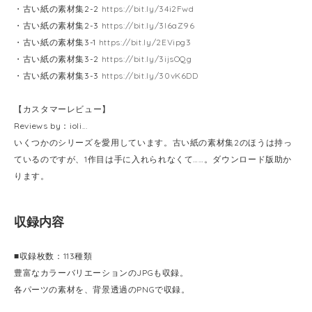
・古い紙の素材集2-2
https://bit.ly/34i2Fwd
・古い紙の素材集2-3
https://bit.ly/3l6aZ96
・古い紙の素材集3-1
https://bit.ly/2EVipg3
・古い紙の素材集3-2
https://bit.ly/3ijsOQg
・古い紙の素材集3-3
https://bit.ly/30vK6DD
【カスタマーレビュー】
Reviews by：ioli...
いくつかのシリーズを愛用しています。古い紙の素材集2のほうは持っ
ているのですが、1作目は手に入れられなくて……。ダウンロード版助か
ります。
収録内容
■収録枚数：113種類
豊富なカラーバリエーションのJPGも収録。
各パーツの素材を、背景透過のPNGで収録。