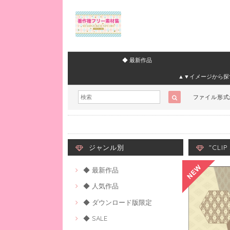
◆ 最新作品
▲▼イメージから探
ファイル形
ジャンル別
"CLI
◆ 最新作品
◆ 人気作品
◆ ダウンロード版限定
◆ SALE