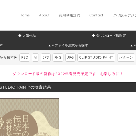
Home
About
商用利用規約
Contact
DVD版＆デ
◆ 人気作品
◆ ダウンロード版限定
す
▲▼ファイル形式から探す
▲
式から探す▶
PSD
AI
EPS
PNG
JPG
CLIP STUDIO PAINT
パターン
ダウンロード版の新作は2022年春発売予定です。お楽しみに！
P STUDIO PAINT"の検索結果